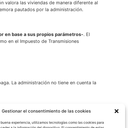
n valora las viviendas de manera diferente al
demora pautados por la administración.
lor en base a sus propios parámetros-
. El
a como en el Impuesto de Transmisiones
paga. La administración no tiene en cuenta la
Gestionar el consentimiento de las cookies
ue se declara un inmueble, la
opios criterios, que difieren de una
 buena experiencia, utilizamos tecnologías como las cookies para
ceder a la información del dispositivo. El consentimiento de estas