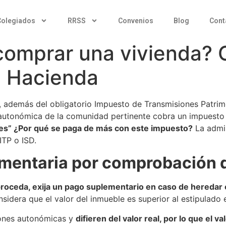
Colegiados
RRSS
Convenios
Blog
Cont
comprar una vivienda? 
e Hacienda
, además del obligatorio Impuesto de Transmisiones Patrim
a autonómica de la comunidad pertinente cobra un impuest
es” ¿Por qué se paga de más con este impuesto?
La admin
ITP o ISD.
ementaria por comprobación 
roceda, exija un pago suplementario en caso de heredar 
sidera que el valor del inmueble es superior al estipulado e
iones autonómicas y
difieren del valor real, por lo que el 