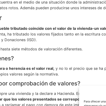
entra en el medio de una situación donde la administració
platos rotos. Además pueden producirse unos intereses de 
r
le tributado coincide con el valor de la vivienda-un va
renta, ha tributado los valores fijados tanto en la escritur
 y Donaciones (ISD).
ja hasta siete métodos de valoración diferentes.
ienes?
a o herencia es el valor real,
y no lo el precio que se ha 
opios valores según la normativa.
n por comprobación de valores?
pre una vivienda y la declare a Hacienda. E
n el momento q
 que los valores presentados se corresponden con sus pr
Para ofrecer una
sa a reclamar el pago con demora de este impuesto.
almacenar y/o ac