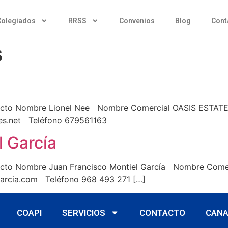
Colegiados
RRSS
Convenios
Blog
Cont
s
o Nombre Lionel Nee Nombre Comercial OASIS ESTATES Dir
ates.net Teléfono 679561163
l García
o Nombre Juan Francisco Montiel García Nombre Comercia
garcia.com Teléfono 968 493 271 […]
COAPI
SERVICIOS
CONTACTO
CANA